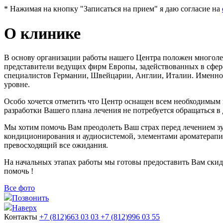
* Нажимая на кнопку "Записаться на прием" я даю согласие на
О клинике
В основу организации работы нашего Центра положен многоле
представители ведущих фирм Европы, задействованных в сфер
специалистов Германии, Швейцарии, Англии, Италии. Именно 
уровне.
Особо хочется отметить что Центр оснащен всем необходимым 
разработки Вашего плана лечения не потребуется обращаться 
Мы хотим помочь Вам преодолеть Ваш страх перед лечением зу
кондиционирования и аудиосистемой, элементами ароматерапии
превосходящий все ожидания.
На начальных этапах работы мы готовы предоставить Вам скид
помочь !
Все фото
Позвонить
Наверх
Контакты
+7 (812)
663 03 03
+7 (812)
996 03 55