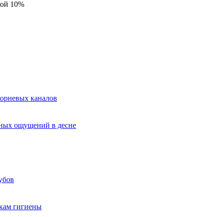
кой 10%
корневых каналов
нных ощущений в десне
убов
ыкам гигиены