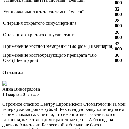
Установка имплантата системы “Dentium”
000
32
Установка имплантата системы “Osstem”
000
28
Операция открытого синуслифтинга
000
26
Операция закрытого синуслифтинга
000
32
Применение костной мембраны “Bio-gide”(Швейцария)
000
Применение костеобразующего препарата “Bio-
30
Oss”(Швейцария)
000
Отзывы
Анна Виноградова
18 марта 2017 года.
Огромное спасибо Центру Европейской Стоматологии за мои
теперь уже здоровые зубки!! Рекомендую вашу клинику всем
своим знакомым. Считаю, что именно здесь сосчитаются
гарантия, качество и демократичные цены. А благодаря
доктору Анастасии Белоусовой я больше не боюсь