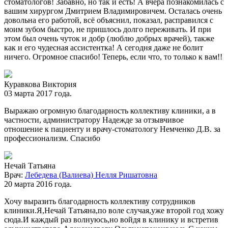
стоматологов! Забавно, но так и есть! А вчера познакомилась с
вашим хирургом Дмитрием Владимировичем. Осталась очень
довольна его работой, всё объяснил, показал, расправился с
моим зубом быстро, не пришлось долго переживать. И при
этом был очень чуток и добр (люблю добрых врачей), также
как и его чудесная ассистентка! А сегодня даже не болит
ничего. Огромное спасибо! Теперь, если что, то только к вам!!
Куравкова Виктория
03 марта 2017 года.
Выражаю огромную благодарность коллективу клиники, а в
частности, администратору Надежде за отзывчивое
отношение к пациенту и врачу-стоматологу Немченко Д.В. за
профессионализм. Спасибо
Нечай Татьяна
Врач:
Лебедева (Валиева) Нелля Ришатовна
20 марта 2016 года.
Хочу выразить благодарность коллективу сотрудников
клиники.Я,Нечай Татьяна,по воле случая,уже второй год хожу
сюда.И каждый раз волнуюсь,но войдя в клинику и встретив