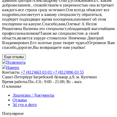
администратора-Александрову Ольгу,успокаиваюсь.С каким
доброжеланием , спокойствием и уверенностью она встречает
каждого-все страхи сразу исчезают.Оля всегда объяснит все
подробно,посоветует к какому специалисту обратиться,
подберет подходящее время посещения,напомнит об этом
посещении на кануне.Спасибо,вам,Олечка! А Нелля
Ришатовна Валиева-это специалист,обладающий высочайшим
профессионализмом!Таким же специалистом ,в своей
области,является хирург-стоматолог Немченко Дмитрий
Владимирович.Его золотые руки творят чудеса!Огромное Вам
спасибо,дорогие,Вы возвращаете нам улыбки!
Еще отзывы
Позвонить
Наверх
Контакты
+7 (812)
663 03 03
+7 (812)
996 03 55
Санкт-Петербург
Загребский бульвар д.9, м. Купчино
Время работы:
Пн.-Сб.: 9:00 - 21:00; Вс - вых.
О клинике
Лицензии / Документы
Отзывы
3d тур и фото
Популярное