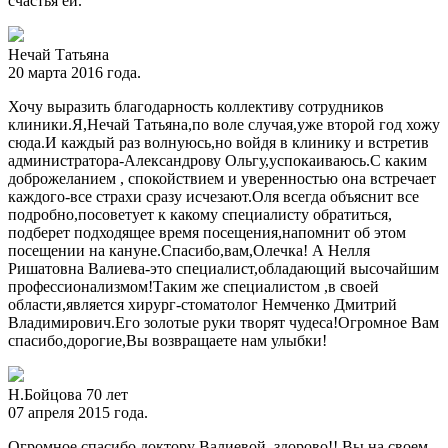
счастья ей.
Нечай Татьяна
20 марта 2016 года.
Хочу выразить благодарность коллективу сотрудников
клиники.Я,Нечай Татьяна,по воле случая,уже второй год хожу
сюда.И каждый раз волнуюсь,но войдя в клинику и встретив
администратора-Александрову Ольгу,успокаиваюсь.С каким
доброжеланием , спокойствием и уверенностью она встречает
каждого-все страхи сразу исчезают.Оля всегда объяснит все
подробно,посоветует к какому специалисту обратиться,
подберет подходящее время посещения,напомнит об этом
посещении на кануне.Спасибо,вам,Олечка! А Нелля
Ришатовна Валиева-это специалист,обладающий высочайшим
профессионализмом!Таким же специалистом ,в своей
области,является хирург-стоматолог Немченко Дмитрий
Владимирович.Его золотые руки творят чудеса!Огромное Вам
спасибо,дорогие,Вы возвращаете нам улыбки!
Н.Бойцова 70 лет
07 апреля 2015 года.
Огромное спасибо доктору Валиевой, здорово!! Вы на своем